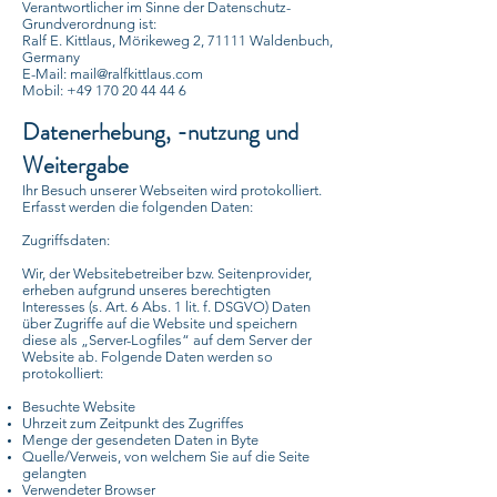
Verantwortlicher im Sinne der Datenschutz-
Grundverordnung ist:
Ralf E. Kittlaus, Mörikeweg 2, 71111 Waldenbuch,
Germany
E-Mail:
mail@ralfkittlaus.com
Mobil:
+49 170 20 44 44 6
Datenerhebung, -nutzung und
Weitergabe
Ihr Besuch unserer Webseiten wird protokolliert.
Erfasst werden die folgenden Daten:
Zugriffsdaten:
Wir, der Websitebetreiber bzw. Seitenprovider,
erheben aufgrund unseres berechtigten
Interesses (s. Art. 6 Abs. 1 lit. f. DSGVO) Daten
über Zugriffe auf die Website und speichern
diese als „Server-Logfiles“ auf dem Server der
Website ab. Folgende Daten werden so
protokolliert:
Besuchte Website
Uhrzeit zum Zeitpunkt des Zugriffes
Menge der gesendeten Daten in Byte
Quelle/Verweis, von welchem Sie auf die Seite
gelangten
Verwendeter Browser