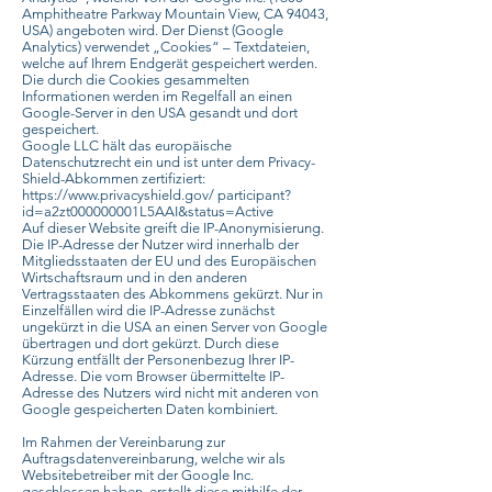
Amphitheatre Parkway Mountain View, CA 94043,
USA) angeboten wird. Der Dienst (Google
Analytics) verwendet „Cookies“ – Textdateien,
welche auf Ihrem Endgerät gespeichert werden.
Die durch die Cookies gesammelten
Informationen werden im Regelfall an einen
Google-Server in den USA gesandt und dort
gespeichert.
Google LLC hält das europäische
Datenschutzrecht ein und ist unter dem Privacy-
Shield-Abkommen zertifiziert:
https://www.privacyshield.gov/ participant?
id=a2zt000000001L5AAI&status=Active
Auf dieser Website greift die IP-Anonymisierung.
Die IP-Adresse der Nutzer wird innerhalb der
Mitgliedsstaaten der EU und des Europäischen
Wirtschaftsraum und in den anderen
Vertragsstaaten des Abkommens gekürzt. Nur in
Einzelfällen wird die IP-Adresse zunächst
ungekürzt in die USA an einen Server von Google
übertragen und dort gekürzt. Durch diese
Kürzung entfällt der Personenbezug Ihrer IP-
Adresse. Die vom Browser übermittelte IP-
Adresse des Nutzers wird nicht mit anderen von
Google gespeicherten Daten kombiniert.
Im Rahmen der Vereinbarung zur
Auftragsdatenvereinbarung, welche wir als
Websitebetreiber mit der Google Inc.
geschlossen haben, erstellt diese mithilfe der