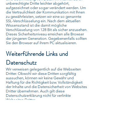
unberechtigte Dritte leichter abgehört,
aufgezeichnet oder sogar verändert werden. Um
die Vertraulichkeit der Kommunikation mit Ihnen
zu gewährleisten, setzen wir eine so genannte
SSL-Verschlüsselung ein. Nach dem aktuellen
Wissensstand ist die damit mögliche
Verschlüsselung von 128 Bit als sicher anzusehen.
Dieses Sicherheitsniveau erreichen alle Browser
der jüngeren Generation. Gegebenenfalls sollten
Sie den Browser auf ihrem PC aktualisieren.
Weiterführende Links und
Datenschutz
Wir verweisen gelegentlich auf die Webseiten
Dritter. Obwohl wir diese Dritten sorgfältig
aussuchen, können wir keine Gewähr und
Haftung für die Richtigkeit bzw. Vollständigkeit
der Inhalte und die Datensicherheit von Websites
Dritter übernehmen. Auch gilt diese
Datenschutzerklärung nicht für verlinkte
Webseiten Dritter.
Aktualisierung dieser
Datenschutzerklärung
Soweit wir neue Produkte oder Dienstleistungen
einführen, Internet- Verfahren ändern oder wenn